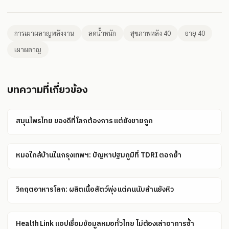
การเผาผลาญพลังงาน
ลดน้ำหนัก
สุขภาพหลัง 40
อายุ 40
เผาผลาญ
บทความที่เกี่ยวข้อง
สมุนไพรไทย ของดีที่โลกต้องการ แต่ยังขายถูก
หมอใกล้บ้านในกรุงเทพฯ: ปัญหาปฐมภูมิที่ TDRI ตอกย้ำ
วิกฤตอาหารโลก: ผลิตเนื้อสัตว์พุ่ง แต่คนนับล้านยังหิว
Health Link แอปเชื่อมข้อมูลหมอทั่วไทย ไม่ต้องเล่าอาการซ้ำ