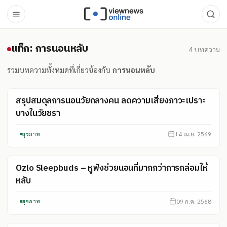
แท็ก: การนอนหลับ
แท็ก: การนอนหลับ
4
บทความ
รวมบทความทั้งหมดที่เกี่ยวข้องกับ
การนอนหลับ
สรุปสมดุลการนอนวัยกลางคน ลดความเสี่ยงภาวะเปราะ
บางในวัยชรา
14 เม.ย. 2569
สุขภาพ
Ozlo Sleepbuds – หูฟังช่วยนอนที่มากกว่าการกล่อมให้
หลับ
09 ก.ค. 2568
สุขภาพ