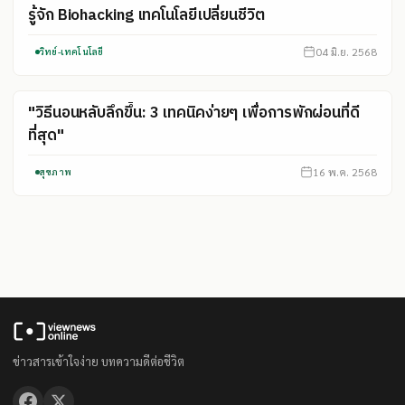
รู้จัก Biohacking เทคโนโลยีเปลี่ยนชีวิต
04 มิ.ย. 2568
วิทย์-เทคโนโลยี
"วิธีนอนหลับลึกขึ้น: 3 เทคนิคง่ายๆ เพื่อการพักผ่อนที่ดี
ที่สุด"
16 พ.ค. 2568
สุขภาพ
ข่าวสารเข้าใจง่าย บทความดีต่อชีวิต