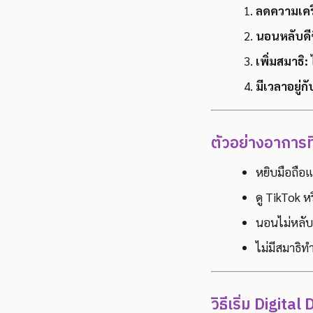
ลดความเคร
นอนหลับดีข
เพิ่มสมาธิ:
มีเวลาอยู่
ตัวอย่างอาการท
หยิบมือถือแม
ดู TikTok ห
นอนไม่หลับ
ไม่มีสมาธิท
วิธีเริ่ม Digita