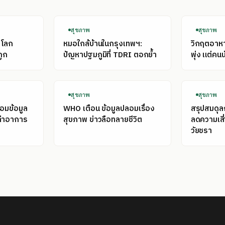
สุขภาพ
สุขภาพ
่โลก
หมอใกล้บ้านในกรุงเทพฯ:
วิกฤตอาหาร
ถูก
ปัญหาปฐมภูมิที่ TDRI ตอกย้ำ
พุ่ง แต่คนน
สุขภาพ
สุขภาพ
่อมข้อมูล
WHO เตือน ข้อมูลปลอมเรื่อง
สรุปสมดุ
เล่าอาการ
สุขภาพ ข่าวลือทลายชีวิต
ลดความเสี
วัยชรา