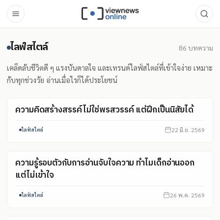
ไลฟ์สไตล์
ไลฟ์สไตล์
86
บทความ
เคล็ดลับชีวิตดี ๆ แรงบันดาลใจ และเทรนด์ไลฟ์สไตล์ที่เข้าใจง่าย เหมาะ
กับทุกช่วงวัย อ่านเมื่อไรก็ได้ประโยชน์
ความคิดสร้างสรรค์ไม่ใช่พรสวรรค์ แต่ฝึกเป็นนิสัยได้
22 มิ.ย. 2569
ไลฟ์สไตล์
ความรู้รอบตัวกับการอ่านจับใจความ ทำไมเด็กอ่านออก
แต่ไม่เข้าใจ
26 พ.ค. 2569
ไลฟ์สไตล์