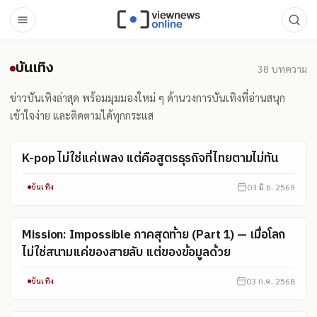
บันเทิง
บันเทิง
38
บทความ
ข่าวบันเทิงล่าสุด พร้อมมุมมองใหม่ ๆ ด้านวงการบันเทิงที่อ่านสนุก
เข้าใจง่าย และติดตามได้ทุกกระแส
K-pop ไม่ใช่แค่เพลง แต่คือสูตรธุรกิจที่ไทยตามไม่ทัน
03 มิ.ย. 2569
บันเทิง
Mission: Impossible ภาคสุดท้าย (Part 1) — เมื่อโลก
ไม่ใช่สนามแค่ของสายลับ แต่ของข้อมูลด้วย
03 ก.ค. 2568
บันเทิง