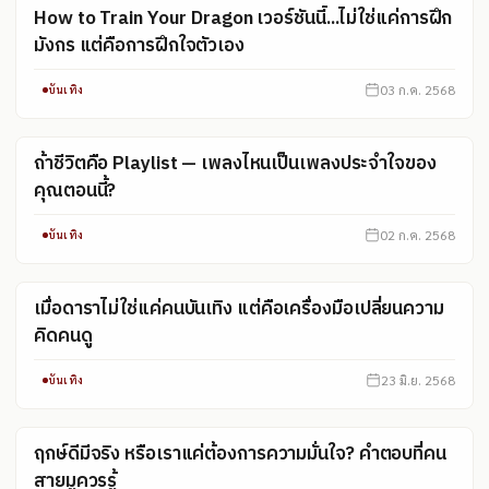
How to Train Your Dragon เวอร์ชันนี้...ไม่ใช่แค่การฝึก
มังกร แต่คือการฝึกใจตัวเอง
03 ก.ค. 2568
บันเทิง
ถ้าชีวิตคือ Playlist — เพลงไหนเป็นเพลงประจำใจของ
คุณตอนนี้?
02 ก.ค. 2568
บันเทิง
เมื่อดาราไม่ใช่แค่คนบันเทิง แต่คือเครื่องมือเปลี่ยนความ
คิดคนดู
23 มิ.ย. 2568
บันเทิง
ฤกษ์ดีมีจริง หรือเราแค่ต้องการความมั่นใจ? คำตอบที่คน
สายมูควรรู้