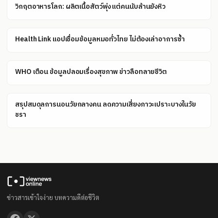
วิกฤตอาหารโลก: ผลิตเนื้อสัตว์พุ่ง แต่คนนับล้านยังหิว
Health Link แอปเชื่อมข้อมูลหมอทั่วไทย ไม่ต้องเล่าอาการซ้ำ
WHO เตือน ข้อมูลปลอมเรื่องสุขภาพ ข่าวลือทลายชีวิต
สรุปสมดุลการนอนวัยกลางคน ลดความเสี่ยงภาวะเปราะบางในวัย
ชรา
ข่าวสารเข้าใจง่าย บทความดีต่อชีวิต