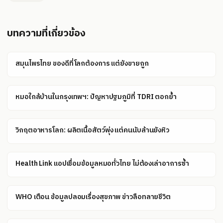
บทความที่เกี่ยวข้อง
สมุนไพรไทย ของดีที่โลกต้องการ แต่ยังขายถูก
หมอใกล้บ้านในกรุงเทพฯ: ปัญหาปฐมภูมิที่ TDRI ตอกย้ำ
วิกฤตอาหารโลก: ผลิตเนื้อสัตว์พุ่ง แต่คนนับล้านยังหิว
Health Link แอปเชื่อมข้อมูลหมอทั่วไทย ไม่ต้องเล่าอาการซ้ำ
WHO เตือน ข้อมูลปลอมเรื่องสุขภาพ ข่าวลือทลายชีวิต