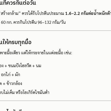
ที่ควรกินต่อวัน
 “สร้างกล้าม” ควรได้รับโปรตีนประมาณ
1.6–2.2 กรัมต่อน้ำหนักตัว
ก 60 กก. ควรกินโปรตีน 96–132 กรัม/วัน
นให้ครบทุกมื้อ
าะมื้อเดียว แต่ให้กระจายในแต่ละมื้อ เช่น:
 ฟอง + ขนมปังโฮลวีต + นม
+ อกไก่ + ผัก
ผัด + ข้าวกล้อง
วอบไม่เค็ม หรือโยเกิร์ตไขมันต่ำ