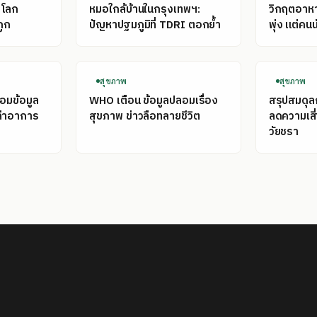
่โลก
หมอใกล้บ้านในกรุงเทพฯ:
วิกฤตอาหาร
ถูก
ปัญหาปฐมภูมิที่ TDRI ตอกย้ำ
พุ่ง แต่คนน
สุขภาพ
สุขภาพ
่อมข้อมูล
WHO เตือน ข้อมูลปลอมเรื่อง
สรุปสมดุ
เล่าอาการ
สุขภาพ ข่าวลือทลายชีวิต
ลดความเสี
วัยชรา