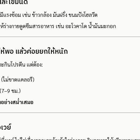
และไขมันดี
มีแรงซ้อม เช่น ข้าวกล้อง มันฝรั่ง ขนมปังโฮลวีต
ให้ร่างกายดูดซึมสารอาหาร เช่น อะโวคาโด น้ำมันมะกอก
ให้พอ แล้วค่อยยกให้หนัก
าะกินโปรตีน แต่ต้อง:
(ไม่ขาดแคลอรี)
(7–9 ชม.)
งอย่างสม่ำเสมอ
อเวย์