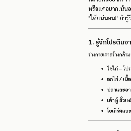
หรือแค่อยากเน้นอ
"ได้แน่นอน!" ถ้ารู
1. รู้จักโปรตีน
ร่างกายเราสร้างกล้าม
ไข่ไก่
– โปรต
อกไก่ / เนื้
ปลาและอา
เต้าหู้ ถั่วเ
โยเกิร์ตแล