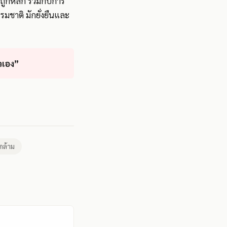
ะถูกหลัก ร่วมกับการ
รมชาติ มักยั่งยืนและ
วเอง”
กล้าม