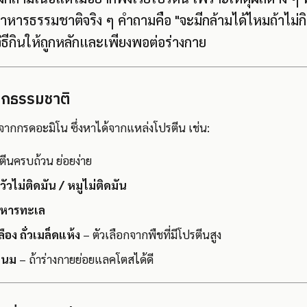
าหารธรรมชาติจริง ๆ คำถามคือ "จะมีกล้ามได้ไหมถ้าไม่ก
้วิธีกินให้ถูกหลักและเพียงพอต่อร่างกาย
จากธรรมชาติ
จากกรดอะมิโน ซึ่งหาได้จากแหล่งโปรตีน เช่น:
ีนครบถ้วน ย่อยง่าย
อวัวไม่ติดมัน / หมูไม่ติดมัน
หารทะเล
หลือง ถั่วเมล็ดแห้ง
– ตัวเลือกจากพืชที่มีโปรตีนสูง
ะนม
– ถ้าร่างกายย่อยแลคโตสได้ดี