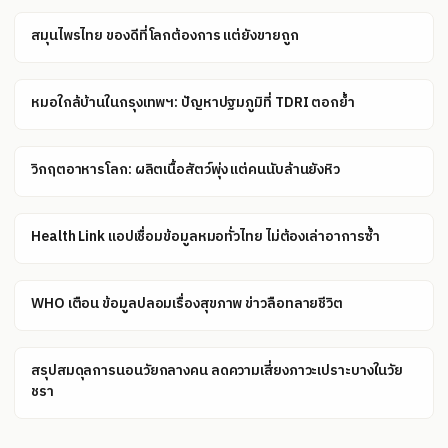
สมุนไพรไทย ของดีที่โลกต้องการ แต่ยังขายถูก
หมอใกล้บ้านในกรุงเทพฯ: ปัญหาปฐมภูมิที่ TDRI ตอกย้ำ
วิกฤตอาหารโลก: ผลิตเนื้อสัตว์พุ่ง แต่คนนับล้านยังหิว
Health Link แอปเชื่อมข้อมูลหมอทั่วไทย ไม่ต้องเล่าอาการซ้ำ
WHO เตือน ข้อมูลปลอมเรื่องสุขภาพ ข่าวลือทลายชีวิต
สรุปสมดุลการนอนวัยกลางคน ลดความเสี่ยงภาวะเปราะบางในวัย
ชรา