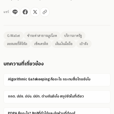
แชร์
G-Wallet
ชำระค่าสาธารณูปโภค
บริการภาครัฐ
ลอตเตอรี่ดิจิทัล
เช็คเครดิต
เติมเงินมือถือ
เป๋าตัง
บทความที่เกี่ยวข้อง
Algorithmic Gatekeeping คืออะไร กระทบสื่อไทยยังไง
กกต. ปปช. ปปง. ปปท. ต่างกันยังไง สรุปชัดในที่เดียว
PDPA คืออะไร? สิทธิที่ทำได้และข้อห้ามที่ต้องรู้