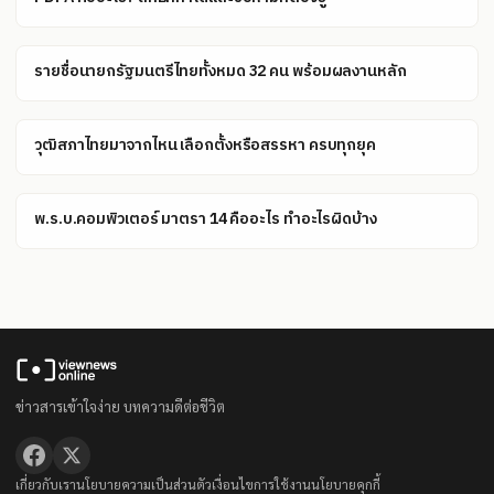
รายชื่อนายกรัฐมนตรีไทยทั้งหมด 32 คน พร้อมผลงานหลัก
วุฒิสภาไทยมาจากไหน เลือกตั้งหรือสรรหา ครบทุกยุค
พ.ร.บ.คอมพิวเตอร์ มาตรา 14 คืออะไร ทำอะไรผิดบ้าง
ข่าวสารเข้าใจง่าย บทความดีต่อชีวิต
เกี่ยวกับเรา
นโยบายความเป็นส่วนตัว
เงื่อนไขการใช้งาน
นโยบายคุกกี้