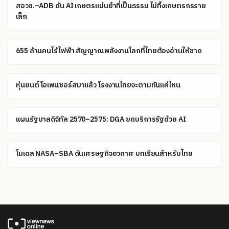
สอวช.–ADB ดัน AI เกษตรแม่นยำที่เป็นธรรม ไม่ทิ้งเกษตรกรราย
เล็ก
655 ล้านคนไร้ไฟฟ้า สัญญาณพลังงานโลกที่ไทยต้องอ่านให้ขาด
หุ่นยนต์โอเพนซอร์สมาแล้ว โรงงานไทยจะตามทันแค่ไหน
แผนรัฐบาลดิจิทัล 2570–2575: DGA ยกบริการรัฐด้วย AI
โมเดล NASA–SBA ดันเศรษฐกิจอวกาศ บทเรียนสำหรับไทย