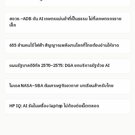
สอวช.–ADB ดัน AI เกษตรแม่นยำที่เป็นธรรม ไม่ทิ้งเกษตรกรราย
เล็ก
655 ล้านคนไร้ไฟฟ้า สัญญาณพลังงานโลกที่ไทยต้องอ่านให้ขาด
แผนรัฐบาลดิจิทัล 2570–2575: DGA ยกบริการรัฐด้วย AI
โมเดล NASA–SBA ดันเศรษฐกิจอวกาศ บทเรียนสำหรับไทย
HP IQ: AI รันในเครื่อง laptop ไม่ต้องต่อเน็ตตลอด