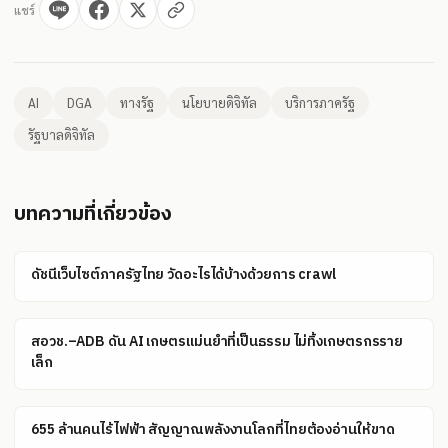
แชร์
AI
DGA
ทางรัฐ
นโยบายดิจิทัล
บริการภาครัฐ
รัฐบาลดิจิทัล
บทความที่เกี่ยวข้อง
ดัชนีเว็บไซต์ภาครัฐไทย วัดอะไรได้บ้างด้วยการ crawl
สอวช.–ADB ดัน AI เกษตรแม่นยำที่เป็นธรรม ไม่ทิ้งเกษตรกรราย
เล็ก
655 ล้านคนไร้ไฟฟ้า สัญญาณพลังงานโลกที่ไทยต้องอ่านให้ขาด