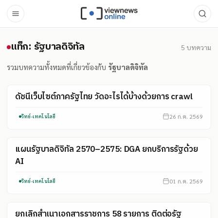
แท็ก: รัฐบาลดิจิทัล
แท็ก: รัฐบาลดิจิทัล
5
บทความ
รวมบทความทั้งหมดที่เกี่ยวข้องกับ
รัฐบาลดิจิทัล
ดัชนีเว็บไซต์ภาครัฐไทย วัดอะไรได้บ้างด้วยการ crawl
26 ก.ค. 2569
วิทย์-เทคโนโลยี
แผนรัฐบาลดิจิทัล 2570–2575: DGA ยกบริการรัฐด้วย
AI
01 ก.ค. 2569
วิทย์-เทคโนโลยี
ยกเลิกสำเนาเอกสารราชการ 58 รายการ ติดต่อรัฐ