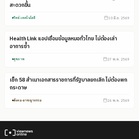
สะดวกขึ้น
10 มิ.ย. 2569
วิทย์-เทคโนโลยี
Health Link แอปเชื่อมข้อมูลหมอทั่วไทย ไม่ต้องเล่า
อาการซ้ำ
27 พ.ค. 2569
สุขภาพ
เช็ก 58 สำเนาเอกสารราชการที่รัฐบาลยกเลิก ไม่ต้องพก
กระดาษ
26 พ.ค. 2569
สังคม-อาชญากรรม