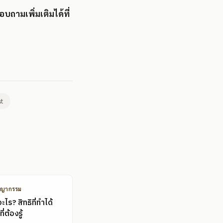
บถามเพิ่มเติมได้ที่
st
ชญากรรม
ไร? สิทธิที่ทำได้
ี่ต้องรู้