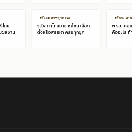
สังคม-อาชญากรรม
สังคม-อา
รีไทย
วุฒิสภาไทยมาจากไหน เลือก
พ.ร.บ.คอม
อมผลงาน
ตั้งหรือสรรหา ครบทุกยุค
คืออะไร ท