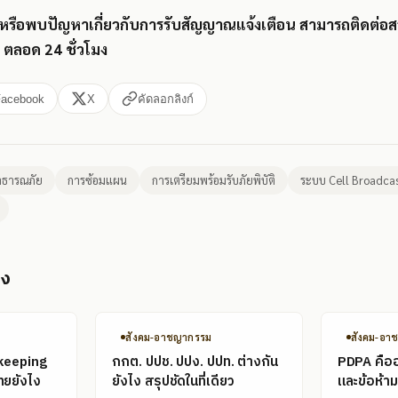
สัยหรือพบปัญหาเกี่ยวกับการรับสัญญาณแจ้งเตือน สามารถติดต่อสอ
 ตลอด 24 ชั่วโมง
Facebook
X
คัดลอกลิงก์
าธารณภัย
การซ้อมแผน
การเตรียมพร้อมรับภัยพิบัติ
ระบบ Cell Broadca
อง
สังคม-อาชญากรรม
สังคม-อา
keeping
กกต. ปปช. ปปง. ปปท. ต่างกัน
PDPA คืออะ
ทยยังไง
ยังไง สรุปชัดในที่เดียว
และข้อห้ามท