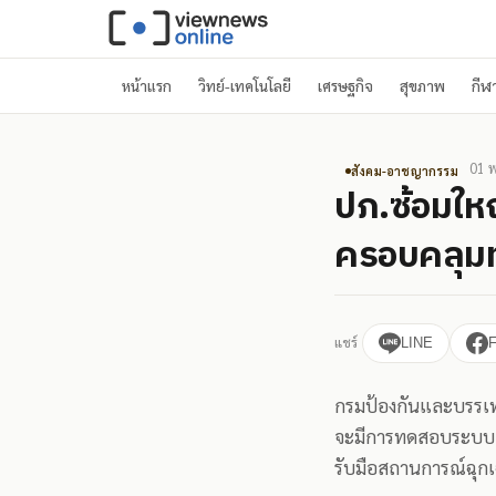
หน้าแรก
วิทย์-เทคโนโลยี
เศรษฐกิจ
สุขภาพ
กีฬ
01 พ
สังคม-อาชญากรรม
ปภ.ซ้อมใหญ
ครอบคลุมทุ
แชร์
LINE
กรมป้องกันและบรรเท
จะมีการทดสอบระบบแจ
รับมือสถานการณ์ฉุกเ