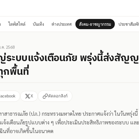
า
ไลฟ์สไตล์
บันเทิง
ต่างประเทศ
สังคม-อาชญากรรม
ประชาสัมพัน
.ค. 2568
่ระบบแจ้งเตือนภัย พรุ่งนี้ส่งสั
กพื้นที่
Facebook
X
คัดลอกลิงก์
าสาธารณภัย (ปภ.) กระทรวงมหาดไทย ประกาศแจ้งว่า ในวันพรุ่งนี
้งเตือนภัยรูปแบบต่าง ๆ เพื่อประเมินประสิทธิภาพของระบบ แล
ฉินที่อาจเกิดขึ้นในอนาคต