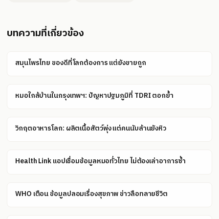
บทความที่เกี่ยวข้อง
สมุนไพรไทย ของดีที่โลกต้องการ แต่ยังขายถูก
หมอใกล้บ้านในกรุงเทพฯ: ปัญหาปฐมภูมิที่ TDRI ตอกย้ำ
วิกฤตอาหารโลก: ผลิตเนื้อสัตว์พุ่ง แต่คนนับล้านยังหิว
Health Link แอปเชื่อมข้อมูลหมอทั่วไทย ไม่ต้องเล่าอาการซ้ำ
WHO เตือน ข้อมูลปลอมเรื่องสุขภาพ ข่าวลือทลายชีวิต