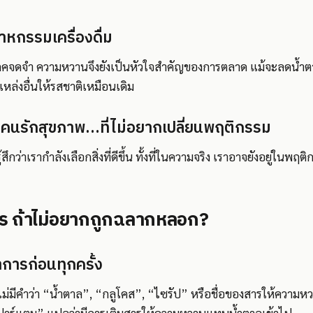
าหกรรมเครื่องดื่ม
บริโภคจดจำ ความหวานจึงยังเป็นหัวใจสำคัญของการตลาด แม้จะลดน้ำตาล
ล่งอื่นให้รสชาติเหมือนเดิม
บคนรักสุขภาพ…ที่ไม่อยากเปลี่ยนพฤติกรรม
ึกว่าเรากำลังเลือกสิ่งที่ดีขึ้น ทั้งที่ในความจริง เราอาจยังอยู่ในพฤต
ไร ถ้าไม่อยากถูกฉลากหลอก?
การก่อนทุกครั้ง
าไม่มีคำว่า “น้ำตาล”, “กลูโคส”, “ไซรัป” หรือชื่อของสารให้ความ