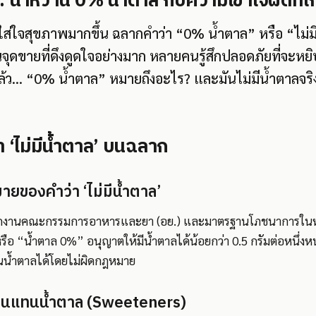
น้ำหวาน 0% น้ำตาล กับความเข้าใจผิดที่ใก
มาใส่ใจสุขภาพมากขึ้น ฉลากคำว่า “0% น้ำตาล” หรือ “ไม
จุดขายที่ดึงดูดใจอย่างมาก หลายคนรู้สึกปลอดภัยที่จะหย
ล้ว... “0% น้ำตาล” หมายถึงอะไร? และมันไม่มีน้ำตาลจริง
่า ‘ไม่มีน้ำตาล’ บนฉลาก
ของคำว่า ‘ไม่มีน้ำตาล’
กงานคณะกรรมการอาหารและยา (อย.) และมาตรฐานโภชนาการในห
หรือ “น้ำตาล 0%” อนุญาตให้มีน้ำตาลได้น้อยกว่า 0.5 กรัมต่อหนึ่งห
น้ำตาลได้โดยไม่ผิดกฎหมาย
านแทนน้ำตาล (Sweeteners)