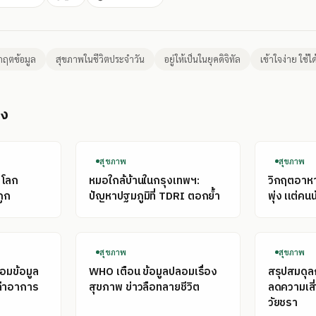
ิกฤตข้อมูล
สุขภาพในชีวิตประจำวัน
อยู่ให้เป็นในยุคดิจิทัล
เข้าใจง่าย ใช้ได
อง
สุขภาพ
สุขภาพ
่โลก
หมอใกล้บ้านในกรุงเทพฯ:
วิกฤตอาหาร
ถูก
ปัญหาปฐมภูมิที่ TDRI ตอกย้ำ
พุ่ง แต่คนน
สุขภาพ
สุขภาพ
่อมข้อมูล
WHO เตือน ข้อมูลปลอมเรื่อง
สรุปสมดุ
เล่าอาการ
สุขภาพ ข่าวลือทลายชีวิต
ลดความเสี
วัยชรา