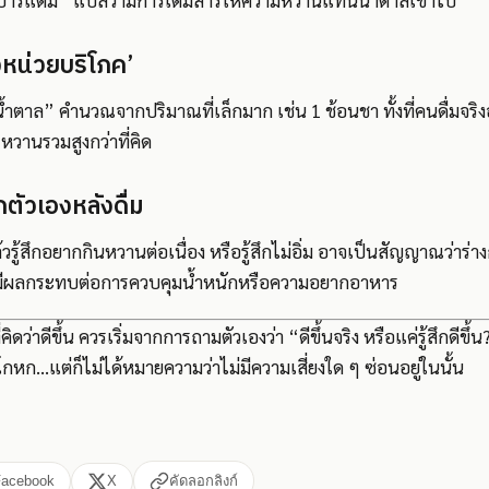
าร์แตม” แปลว่ามีการเติมสารให้ความหวานแทนน้ำตาลเข้าไป
่งหน่วยบริโภค’
ีน้ำตาล” คำนวณจากปริมาณที่เล็กมาก เช่น 1 ช้อนชา ทั้งที่คนดื่มจร
วานรวมสูงกว่าที่คิด
กตัวเองหลังดื่ม
วรู้สึกอยากกินหวานต่อเนื่อง หรือรู้สึกไม่อิ่ม อาจเป็นสัญญาณว่าร่าง
ผลกระทบต่อการควบคุมน้ำหนักหรือความอยากอาหาร
คิดว่าดีขึ้น ควรเริ่มจากการถามตัวเองว่า “ดีขึ้นจริง หรือแค่รู้สึกดีขึ้น
กหก...แต่ก็ไม่ได้หมายความว่าไม่มีความเสี่ยงใด ๆ ซ่อนอยู่ในนั้น
Facebook
X
คัดลอกลิงก์