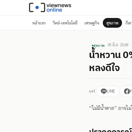
หน้าแรก
วิทย์-เทคโนโลยี
เศรษฐกิจ
สุขภาพ
กีฬ
05 มิ.ย. 2568
สุขภาพ
น้ำหวาน 0%
หลงดีใจ
แชร์
LINE
“ไม่มีน้ำตาล” อาจไม่