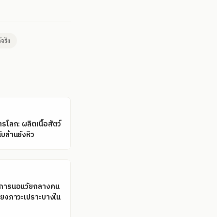
้จริง
โลก: ผลิตเนื้อสัตว์
ับล้านยังหิว
ลการนอนวัยกลางคน
่ยงภาวะเปราะบางใน