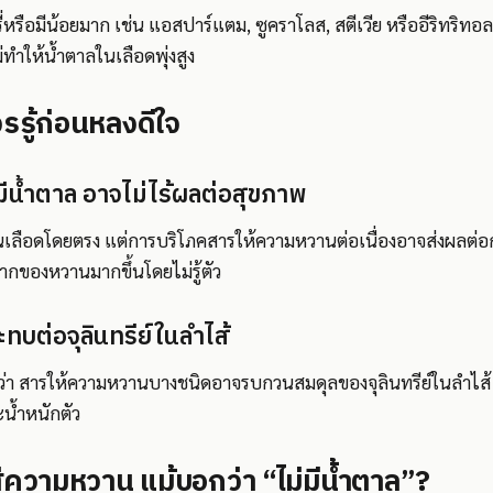
ี่หรือมีน้อยมาก เช่น แอสปาร์แตม, ซูคราโลส, สตีเวีย หรืออีริทริทอล
่ทำให้น้ำตาลในเลือดพุ่งสูง
รรู้ก่อนหลงดีใจ
มีน้ำตาล อาจไม่ไร้ผลต่อสุขภาพ
ลในเลือดโดยตรง แต่การบริโภคสารให้ความหวานต่อเนื่องอาจส่งผล
ากของหวานมากขึ้นโดยไม่รู้ตัว
ทบต่อจุลินทรีย์ในลำไส้
ว่า สารให้ความหวานบางชนิดอาจรบกวนสมดุลของจุลินทรีย์ในลำไส้ ซ
ะน้ำหนักตัว
ส่ความหวาน แม้บอกว่า “ไม่มีน้ำตาล”?