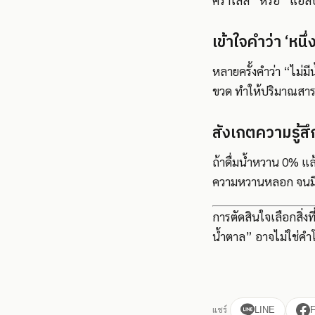
คราโลส” หรือ “แอสป
เข้าใจคำว่า ‘หนึ
หลายครั้งคำว่า “ไม่ม
ขวด ทำให้ปริมาณสารห
สังเกตความรู้สึ
ถ้าดื่มน้ำหวาน 0% แล้
ความหวานหลอก จนมี
การตัดสินใจเลือกสิ่งที่
น้ำตาล” อาจไม่ใช่คำโ
แชร์
LINE