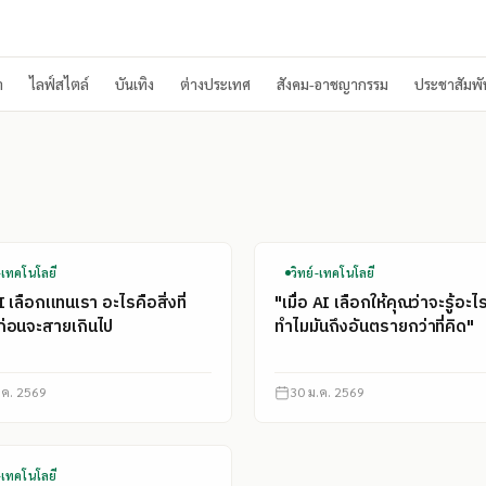
า
ไลฟ์สไตล์
บันเทิง
ต่างประเทศ
สังคม-อาชญากรรม
ประชาสัมพัน
์-เทคโนโลยี
วิทย์-เทคโนโลยี
AI เลือกแทนเรา อะไรคือสิ่งที่
"เมื่อ AI เลือกให้คุณว่าจะรู้อะไ
้ก่อนจะสายเกินไป
ทำไมมันถึงอันตรายกว่าที่คิด"
.ค. 2569
30 ม.ค. 2569
์-เทคโนโลยี