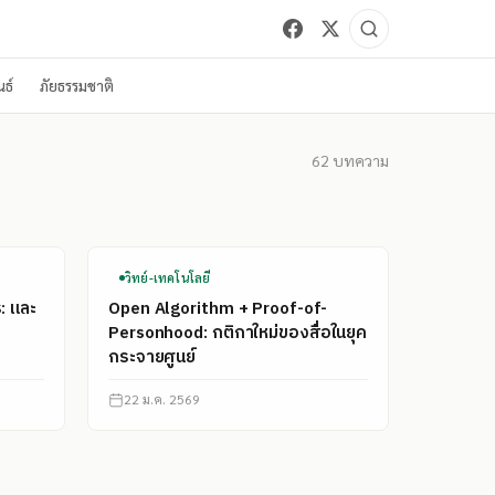
ธ์
ภัยธรรมชาติ
62
บทความ
วิทย์-เทคโนโลยี
ร: และ
Open Algorithm + Proof-of-
Personhood: กติกาใหม่ของสื่อในยุค
กระจายศูนย์
22 ม.ค. 2569