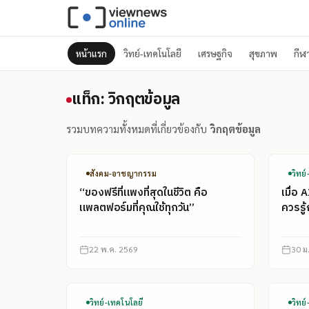
หน้าแรก
วิทย์-เทคโนโลยี
เศรษฐกิจ
สุขภาพ
กีฬ
แท็ก: วิกฤตข้อมูล
แท็ก: วิกฤตข้อมูล
รวมบทความทั้งหมดที่เกี่ยวข้องกับ
วิกฤตข้อมูล
สังคม-อาชญากรรม
วิทย
“ของฟรีที่แพงที่สุดในชีวิต คือ
เมื่อ 
แพลตฟอร์มที่คุณใช้ทุกวัน”
ควรรู
22 พ.ค. 2569
30 ม
วิทย์-เทคโนโลยี
วิทย