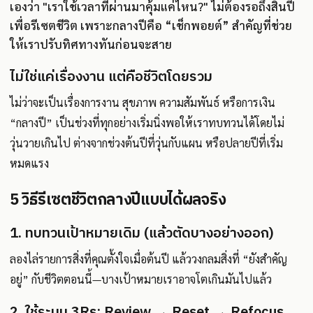
เองว่า "เราใช้เวลาที่ผ่านมาคุ้มแค่ไหน?" ไม่ต้องรอถึงสิ้นปี
เพื่อรีเซตชีวิต เพราะกลางปีคือ “เช็กพอยต์” สำคัญที่ช่วย
ให้เราปรับทิศทางทันก่อนจะสาย
ไม่ใช่แค่เรื่องงาน แต่คือชีวิตโดยรวม
ไม่ว่าจะเป็นเรื่องการงาน สุขภาพ ความสัมพันธ์ หรือการเงิน
“กลางปี” เป็นช่วงที่ทุกอย่างเริ่มนิ่งพอให้เราทบทวนได้โดยไม่
วุ่นวายเกินไป ต่างจากช่วงต้นปีที่วุ่นกับแผน หรือปลายปีที่เริ่ม
หมดแรง
5 วิธีรีเซตชีวิตกลางปีแบบได้ผลจริง
1. ทบทวนเป้าหมายเดิม (แล้วตัดบางอย่างออก)
ลองไล่รายการสิ่งที่คุณตั้งใจเมื่อต้นปี แล้ววงกลมสิ่งที่ “ยังสำคัญ
อยู่” กับชีวิตตอนนี้—บางเป้าหมายเราอาจโตเกินมันไปแล้ว
2. ใช้ระบบ 3Rs: Review → Reset → Refocus