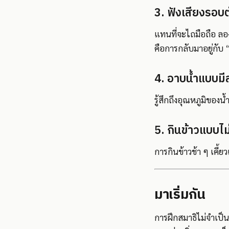
3. ฟังเสียงรอบ
แทนที่จะไถมือถือ ลองป
คือการกลับมาอยู่กับ 
4. อาบน้ำแบบมี
รู้สึกถึงอุณหภูมิของน้
5. กินข้าวแบบไม่
การกินข้าวช้า ๆ เคี้ย
มาเริ่มกัน
การฝึกสมาธิไม่จำเป็นต้