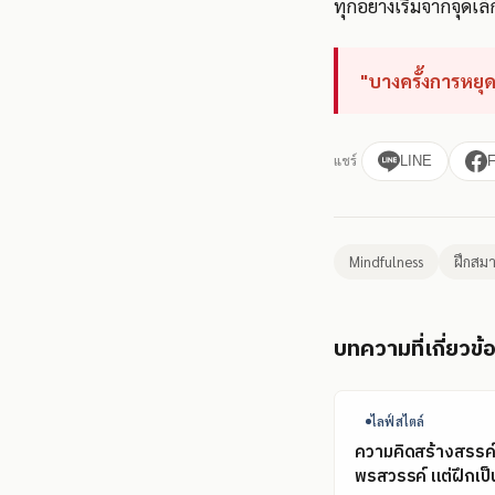
ทุกอย่างเริ่มจากจุดเล
"บางครั้งการหยุด
แชร์
LINE
Mindfulness
ฝึกสมา
บทความที่เกี่ยวข้
ไลฟ์สไตล์
ความคิดสร้างสรรค์ไ
พรสวรรค์ แต่ฝึกเป็น