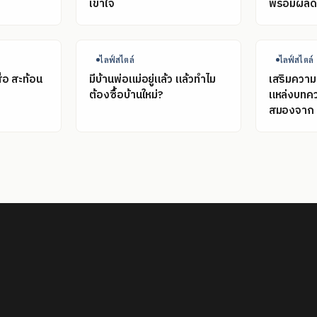
เข้าใจ
พร้อมผลดี-
ไลฟ์สไตล์
ไลฟ์สไตล์
ื่อ สะท้อน
มีบ้านพ่อแม่อยู่แล้ว แล้วทำไม
เสริมความร
?
ต้องซื้อบ้านใหม่?
แหล่งบทคว
สมองจาก 