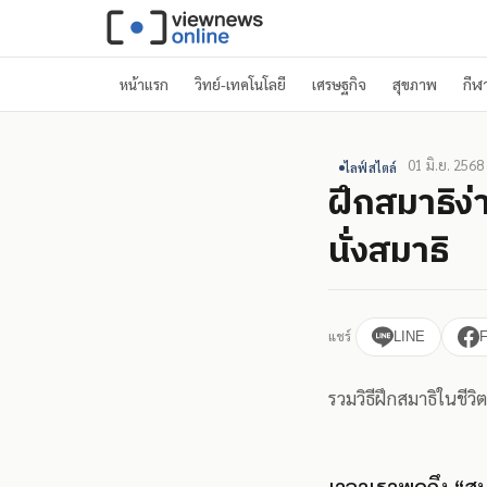
หน้าแรก
วิทย์-เทคโนโลยี
เศรษฐกิจ
สุขภาพ
กีฬ
01 มิ.ย. 2568
ไลฟ์สไตล์
ฝึกสมาธิง่
นั่งสมาธิ
แชร์
LINE
รวมวิธีฝึกสมาธิในชีว