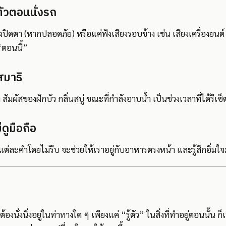
ตัวตอนนั่งรถ
ิดตา (หากปลอดภัย) หรือแค่ฟังเสียงรอบข้าง เช่น เสียงเครื่องยนต์ เส
“ตอนนี้”
สมาธิ
ำ สัมผัสของฝักบัว กลิ่นสบู่ ขณะที่กำลังอาบน้ำ เป็นช่วงเวลาที่ได้รีเซ็
ดูมือถือ
วแต่ละคำโดยไม่รีบ จะช่วยให้เราอยู่กับอาหารตรงหน้า และรู้สึกอิ่มใจ
องนั่งนิ่งอยู่ในท่าทางใด ๆ เพียงแค่ “รู้ตัว” ในสิ่งที่ทำอยู่ตอนนั้น ก