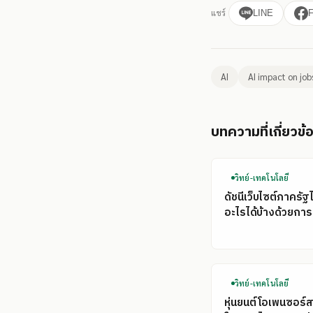
แชร์
LINE
AI
AI impact on job
บทความที่เกี่ยวข้
วิทย์-เทคโนโลยี
ดัชนีเว็บไซต์ภาครัฐ
อะไรได้บ้างด้วยการ
วิทย์-เทคโนโลยี
หุ่นยนต์โอเพนซอร์ส