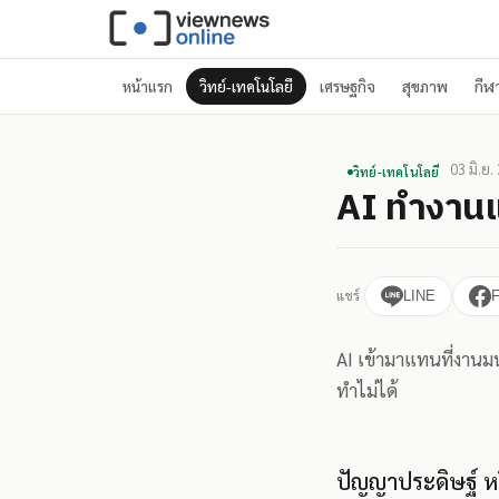
หน้าแรก
วิทย์-เทคโนโลยี
เศรษฐกิจ
สุขภาพ
กีฬ
03 มิ.ย.
วิทย์-เทคโนโลยี
AI ทำงานแ
แชร์
LINE
AI เข้ามาแทนที่งานม
ทำไม่ได้
ปัญญาประดิษฐ์ หรื