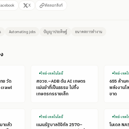
Facebook
X
คัดลอกลิงก์
s
Automating jobs
ปัญญาประดิษฐ์
อนาคตการทำงาน
อง
วิทย์-เทคโนโลยี
วิทย์-เทคโ
ไทย วัด
สอวช.–ADB ดัน AI เกษตร
655 ล้าน
 crawl
แม่นยำที่เป็นธรรม ไม่ทิ้ง
พลังงานโลก
เกษตรกรรายเล็ก
ขาด
วิทย์-เทคโนโลยี
วิทย์-เทคโ
มาแล้ว
แผนรัฐบาลดิจิทัล 2570–
โมเดล NA