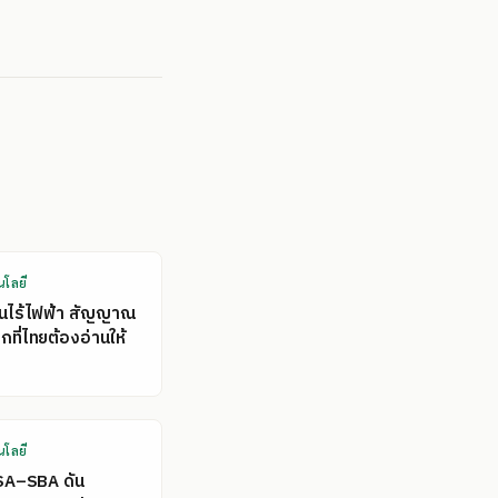
นโลยี
คนไร้ไฟฟ้า สัญญาณ
ที่ไทยต้องอ่านให้
นโลยี
SA–SBA ดัน