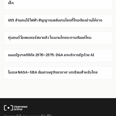
เล็ก
655 ล้านคนไร้ไฟฟ้า สัญญาณพลังงานโลกที่ไทยต้องอ่านให้ขาด
หุ่นยนต์โอเพนซอร์สมาแล้ว โรงงานไทยจะตามทันแค่ไหน
แผนรัฐบาลดิจิทัล 2570–2575: DGA ยกบริการรัฐด้วย AI
โมเดล NASA–SBA ดันเศรษฐกิจอวกาศ บทเรียนสำหรับไทย