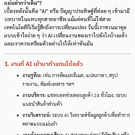
แม่นยำกว่าเดิม"?
เบื้องหลังนั้นคือ "AI" หรือ ปัญญาประดิษฐ์ที่ค่อย ๆ เข้ามามี
บทบาทในแทบทุกสายอาชีพ แม้แต่คนที่ไม่ใช่สาย
เทคโนโลยีก็เริ่มรู้สึกถึงการเปลี่ยนแปลง วันนี้เราชวนมาคุย
แบบเข้าใจง่าย ๆ ว่า AI เปลี่ยนงานของเราไปยังไงบ้างแล้ว
และเราควรเตรียมตัวอย่างไรให้เท่าทันมัน
1. งานที่ AI เข้ามาทำแทนได้แล้ว
งานรูทีน:
เช่น การคัดแยกอีเมล, แปลภาษา, สรุป
รายงาน, พิมพ์เอกสาร ฯลฯ
งานบริการ:
แชทบอทช่วยตอบลูกค้า 24 ชั่วโมง, ระบบ
แนะนำสินค้าส่วนตัว
งานวิเคราะห์:
ระบบ AI วิเคราะห์ข้อมูลลูกค้าเพื่อทำการ
ตลาดแบบแม่นยำ
งานด้านภาพ/เสียง:
AI สามารถแต่งรูป รีทัชเสียง หรือ