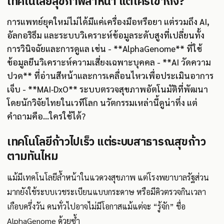
เทคโนโลยีสุขภาพล้ำหน้า แต่ใครเข้าถึง?
การแพทย์ยุคใหม่ไม่ได้มีแค่เครื่องมือหรือยา แต่รวมถึง AI,
อัลกอริธึม และระบบวิเคราะห์ข้อมูลระดับสูงที่เปลี่ยนทั้ง
การวินิจฉัยและการดูแล เช่น - **AlphaGenome** ที่ใช้
ข้อมูลยีนวิเคราะห์ความเสี่ยงเฉพาะบุคคล - **AI วัดความ
ปวด** ที่อ่านสีหน้าและการเคลื่อนไหวเพื่อประเมินอาการ
เจ็บ - **MAI‑DxO** ระบบตรวจสุขภาพอัตโนมัติที่พัฒนา
โดยนักวิจัยไทยในเวทีโลก นวัตกรรมเหล่านี้ดูน่าทึ่ง แต่
คำถามคือ...ใครใช้ได้?
เทคโนโลยีก้าวไปเร็ว แต่ระบบสาธารณสุขก้าว
ตามทันไหม
แม้มีเทคโนโลยีล้ำหน้าในแวดวงสุขภาพ แต่โรงพยาบาลรัฐส่วน
มากยังใช้ระบบเวชระเบียนแบบกระดาษ หรือมีคิวตรวจกินเวลา
เกือบครึ่งวัน คนทั่วไปอาจไม่มีโอกาสแม้แต่จะ “รู้จัก” ชื่อ
AlphaGenome ด้วยซ้ำ