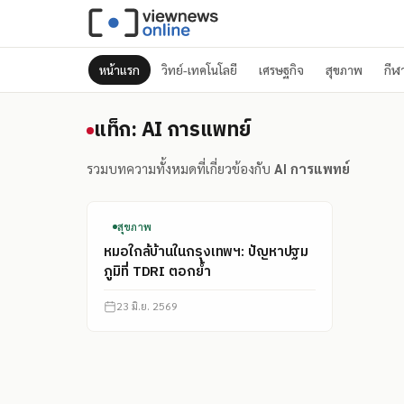
หน้าแรก
วิทย์-เทคโนโลยี
เศรษฐกิจ
สุขภาพ
กีฬ
แท็ก: AI การแพทย์
แท็ก: AI การแพทย์
รวมบทความทั้งหมดที่เกี่ยวข้องกับ
AI การแพทย์
สุขภาพ
หมอใกล้บ้านในกรุงเทพฯ: ปัญหาปฐม
ภูมิที่ TDRI ตอกย้ำ
23 มิ.ย. 2569