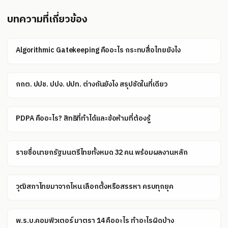
บทความที่เกี่ยวข้อง
Algorithmic Gatekeeping คืออะไร กระทบสื่อไทยยังไง
กกต. ปปช. ปปง. ปปท. ต่างกันยังไง สรุปชัดในที่เดียว
PDPA คืออะไร? สิทธิที่ทำได้และข้อห้ามที่ต้องรู้
รายชื่อนายกรัฐมนตรีไทยทั้งหมด 32 คน พร้อมผลงานหลัก
วุฒิสภาไทยมาจากไหน เลือกตั้งหรือสรรหา ครบทุกยุค
พ.ร.บ.คอมพิวเตอร์ มาตรา 14 คืออะไร ทำอะไรผิดบ้าง