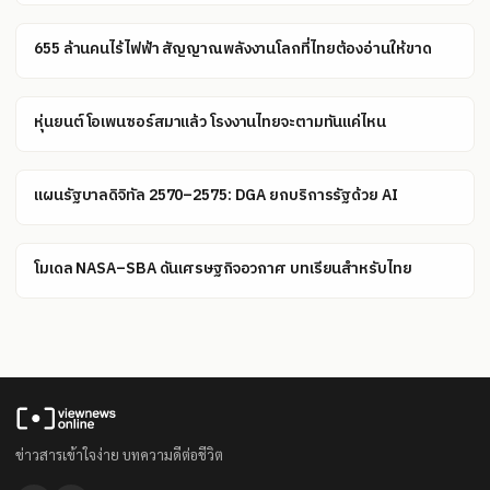
655 ล้านคนไร้ไฟฟ้า สัญญาณพลังงานโลกที่ไทยต้องอ่านให้ขาด
หุ่นยนต์โอเพนซอร์สมาแล้ว โรงงานไทยจะตามทันแค่ไหน
แผนรัฐบาลดิจิทัล 2570–2575: DGA ยกบริการรัฐด้วย AI
โมเดล NASA–SBA ดันเศรษฐกิจอวกาศ บทเรียนสำหรับไทย
ข่าวสารเข้าใจง่าย บทความดีต่อชีวิต