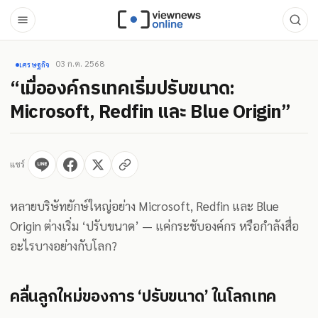
03 ก.ค. 2568
เศรษฐกิจ
“เมื่อองค์กรเทคเริ่มปรับขนาด:
Microsoft, Redfin และ Blue Origin”
แชร์
หลายบริษัทยักษ์ใหญ่อย่าง Microsoft, Redfin และ Blue
Origin ต่างเริ่ม ‘ปรับขนาด’ — แค่กระชับองค์กร หรือกำลังสื่อ
อะไรบางอย่างกับโลก?
คลื่นลูกใหม่ของการ ‘ปรับขนาด’ ในโลกเทค