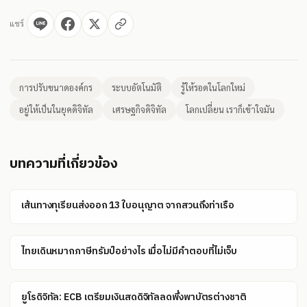
แชร์
การปรับขนาดองค์กร
ระบบอัตโนมัติ
รู้ให้รอดในโลกใหม่
อยู่ให้เป็นในยุคดิจิทัล
เศรษฐกิจดิจิทัล
โลกเปลี่ยน เราก็เข้าใจมัน
บทความที่เกี่ยวข้อง
เส้นทางทุเรียนส่งออก 13 ใบอนุญาต จากสวนถึงท่าเรือ
ไทยเดินหมากภาษีทรัมป์อย่างไร เมื่อไม่มีคำตอบที่ไม่เจ็บ
ยูโรดิจิทัล: ECB เตรียมเงินสดดิจิทัลลดพึ่งพาบัตรต่างชาติ