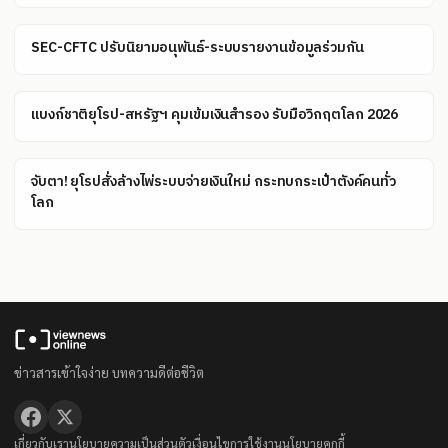
SEC-CFTC ปรับนิยามอนุพันธ์-ระบบรายงานข้อมูลร่วมกัน
แบงก์ชาติยุโรป-สหรัฐฯ คุมเข้มเงินสำรอง รับมือวิกฤตโลก 2026
จับตา! ยุโรปสั่งล้างไพ่ระบบจ่ายเงินใหม่ กระทบกระเป๋าตังค์คนทั่ว
โลก
ข่าวสารเข้าใจง่าย บทความดีต่อชีวิต
เกี่ยวกับเรา
นโยบายความเป็นส่วนตัว
เงื่อนไขการใช้งาน
นโยบายคุกกี้