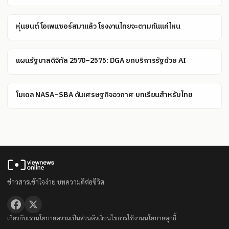
หุ่นยนต์โอเพนซอร์สมาแล้ว โรงงานไทยจะตามทันแค่ไหน
แผนรัฐบาลดิจิทัล 2570–2575: DGA ยกบริการรัฐด้วย AI
โมเดล NASA–SBA ดันเศรษฐกิจอวกาศ บทเรียนสำหรับไทย
ข่าวสารเข้าใจง่าย บทความดีต่อชีวิต
เกี่ยวกับเรา
นโยบายความเป็นส่วนตัว
เงื่อนไขการใช้งาน
นโยบายคุกกี้