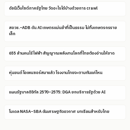
ดัชนีเว็บไซต์ภาครัฐไทย วัดอะไรได้บ้างด้วยการ crawl
สอวช.–ADB ดัน AI เกษตรแม่นยำที่เป็นธรรม ไม่ทิ้งเกษตรกรราย
เล็ก
655 ล้านคนไร้ไฟฟ้า สัญญาณพลังงานโลกที่ไทยต้องอ่านให้ขาด
หุ่นยนต์โอเพนซอร์สมาแล้ว โรงงานไทยจะตามทันแค่ไหน
แผนรัฐบาลดิจิทัล 2570–2575: DGA ยกบริการรัฐด้วย AI
โมเดล NASA–SBA ดันเศรษฐกิจอวกาศ บทเรียนสำหรับไทย