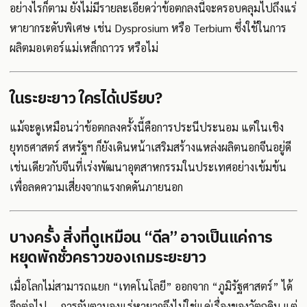
อย่างไรก็ตาม ยังไม่มีรายละเอียดว่าข้อตกลงนี้จะครอบคลุมไปถึงแร่
หายากระดับพิเศษ เช่น Dysprosium หรือ Terbium ซึ่งใช้ในการ
ผลิตมอเตอร์แม่เหล็กถาวร หรือไม่
ในระยะยาว ใครได้เปรียบ?
แม้จะดูเหมือนว่าข้อตกลงครั้งนี้คือการประนีประนอม แต่ในเชิง
ยุทธศาสตร์ สหรัฐฯ ก็ยังเดินหน้าเสริมสร้างแหล่งผลิตนอกจีนอยู่ดี
เช่นเดียวกับจีนที่เร่งพัฒนาอุตสาหกรรมในประเทศอย่างเข้มข้น
เพื่อลดความเสี่ยงจากแรงกดดันภายนอก
บางครั้ง สิ่งที่ดูเหมือน “ดีล” อาจเป็นแค่การ
หยุดพักชั่วคราวของเกมระยะยาว
เมื่อโลกไม่สามารถแยก “เทคโนโลยี” ออกจาก “ภูมิรัฐศาสตร์” ได้
อีกต่อไป — การจับตามองแร่หายากจึงไม่ใช่แค่เรื่องของวัตถุดิบ แต่