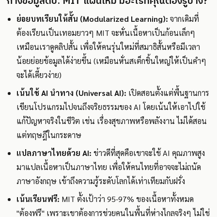
กางข้อมูลดิบ: MIT แผนใหม่ มีอะไรที่คุณต้องรู้บ้าง?
ย่อยบทเรียนให้สั้น (Modularized Learning):
จากเดิมที่
ต้องเรียนเป็นเทอมยาวๆ MIT จะหั่นเนื้อหาเป็นก้อนเล็กๆ
เหมือนเราดูคลิปสั้น เพื่อให้คนรุ่นใหม่ที่สมาธิสั้นหรือมีเวลา
น้อยย่อยข้อมูลได้ง่ายขึ้น (เหมือนหั่นสเต็กชิ้นใหญ่ให้เป็นคำๆ
จะได้เคี้ยวง่าย)
เน้นใช้ AI นำทาง (Universal AI):
เปิดสอนตั้งแต่พื้นฐานการ
เขียนโปรแกรมไปจนถึงจริยธรรมของ AI โดยเน้นให้เอาไปใช้
แก้ปัญหาจริงในชีวิต เช่น เรื่องสุขภาพหรือพลังงาน ไม่ได้สอน
แต่ทฤษฎีในกระดาษ
แปลภาษาไทยด้วย AI:
ข่าวดีที่สุดคือเขาจะใช้ AI คุณภาพสูง
มาแปลเนื้อหาเป็นภาษาไทย เพื่อให้คนไทยที่อาจจะไม่ถนัด
ภาษาอังกฤษ เข้าถึงความรู้ระดับโลกได้เท่าเทียมกับฝรั่ง
เน้นเรียนฟรี:
MIT ตั้งเป้าว่า 95-97% ของเนื้อหาทั้งหมด
"ต้องฟรี" เพราะเขาต้องการช่วยคนในพื้นที่ห่างไกลจริงๆ ไม่ใช่