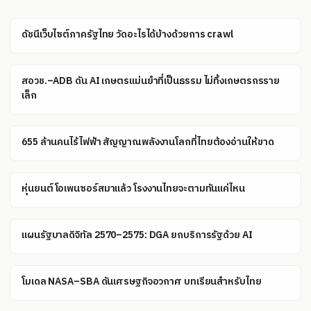
ดัชนีเว็บไซต์ภาครัฐไทย วัดอะไรได้บ้างด้วยการ crawl
สอวช.–ADB ดัน AI เกษตรแม่นยำที่เป็นธรรม ไม่ทิ้งเกษตรกรราย
เล็ก
655 ล้านคนไร้ไฟฟ้า สัญญาณพลังงานโลกที่ไทยต้องอ่านให้ขาด
หุ่นยนต์โอเพนซอร์สมาแล้ว โรงงานไทยจะตามทันแค่ไหน
แผนรัฐบาลดิจิทัล 2570–2575: DGA ยกบริการรัฐด้วย AI
โมเดล NASA–SBA ดันเศรษฐกิจอวกาศ บทเรียนสำหรับไทย