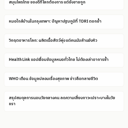
สมุนไพรไทย ของดีที่โลกต้องการ แต่ยังขายถูก
หมอใกล้บ้านในกรุงเทพฯ: ปัญหาปฐมภูมิที่ TDRI ตอกย้ำ
วิกฤตอาหารโลก: ผลิตเนื้อสัตว์พุ่ง แต่คนนับล้านยังหิว
Health Link แอปเชื่อมข้อมูลหมอทั่วไทย ไม่ต้องเล่าอาการซ้ำ
WHO เตือน ข้อมูลปลอมเรื่องสุขภาพ ข่าวลือทลายชีวิต
สรุปสมดุลการนอนวัยกลางคน ลดความเสี่ยงภาวะเปราะบางในวัย
ชรา