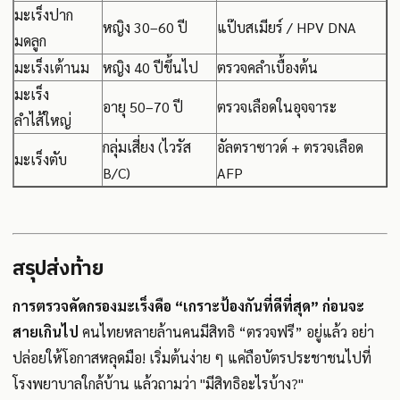
มะเร็งปาก
หญิง 30–60 ปี
แป๊บสเมียร์ / HPV DNA
มดลูก
มะเร็งเต้านม
หญิง 40 ปีขึ้นไป
ตรวจคลำเบื้องต้น
มะเร็ง
อายุ 50–70 ปี
ตรวจเลือดในอุจจาระ
ลำไส้ใหญ่
กลุ่มเสี่ยง (ไวรัส
อัลตราซาวด์ + ตรวจเลือด
มะเร็งตับ
B/C)
AFP
สรุปส่งท้าย
การตรวจคัดกรองมะเร็งคือ “เกราะป้องกันที่ดีที่สุด” ก่อนจะ
สายเกินไป
คนไทยหลายล้านคนมีสิทธิ “ตรวจฟรี” อยู่แล้ว อย่า
ปล่อยให้โอกาสหลุดมือ! เริ่มต้นง่าย ๆ แค่ถือบัตรประชาชนไปที่
โรงพยาบาลใกล้บ้าน แล้วถามว่า "มีสิทธิอะไรบ้าง?"