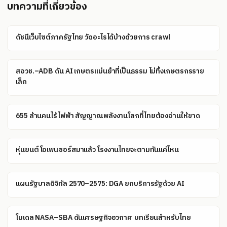
บทความที่เกี่ยวข้อง
ดัชนีเว็บไซต์ภาครัฐไทย วัดอะไรได้บ้างด้วยการ crawl
สอวช.–ADB ดัน AI เกษตรแม่นยำที่เป็นธรรม ไม่ทิ้งเกษตรกรราย
เล็ก
655 ล้านคนไร้ไฟฟ้า สัญญาณพลังงานโลกที่ไทยต้องอ่านให้ขาด
หุ่นยนต์โอเพนซอร์สมาแล้ว โรงงานไทยจะตามทันแค่ไหน
แผนรัฐบาลดิจิทัล 2570–2575: DGA ยกบริการรัฐด้วย AI
โมเดล NASA–SBA ดันเศรษฐกิจอวกาศ บทเรียนสำหรับไทย