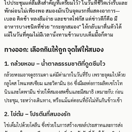
ไปประชุมแต่ลืมสิ่งสำคัญที่เตรียมไว้? ในวันที่ชีวิตเร่งรีบและ
พักผ่อนไม่เพียงพอ สมองมักเป็นจุดแรกที่แสดงอาการ—
เบลอ คิดช้า หลงลืมง่าย และขาดโฟกัส แต่ข่าวดีก็คือ มี
อาหารบางชนิดที่ช่วย "กระตุกสมอง" ให้กลับมาตื่นตัวได้
แม้ในวันที่คุณไม่มีเวลานั่งทานข้าวแบบเต็มมื้อก็ตาม
ทางออก: เลือกกินให้ถูก จุดไฟให้สมอง
1. กล้วยหอม – น้ำตาลธรรมชาติที่ดูดซึมไว
กล้วยหอมอาจดูธรรมดา แต่มีค่ามากในวันที่รีบ เพราะอุดมไปด้วย
กลูโคส โพแทสเซียม และวิตามิน B6 ซึ่งมีผลต่อการผลิตเซโรโท
นินและโดพามีน ช่วยให้สมองสดชื่นและมีสมาธิ เหมาะกับ: ก่อน
ประชุม, ระหว่างเดินทาง, หรือแม้แต่ตอนที่ยังไม่ทันกินข้าวเช้า
2. ไข่ต้ม – โปรตีนที่สมองรัก
ไข่เต็มไปด้วยโคลีน ซึ่งช่วยในการสร้างเซลล์ประสาทและการส่ง