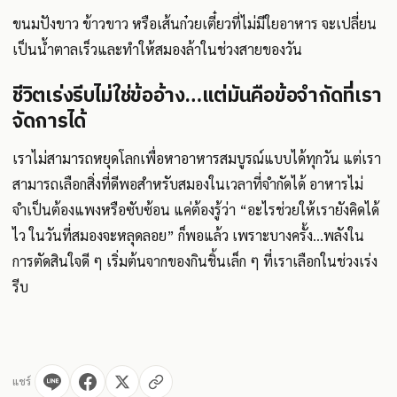
ขนมปังขาว ข้าวขาว หรือเส้นก๋วยเตี๋ยวที่ไม่มีใยอาหาร จะเปลี่ยน
เป็นน้ำตาลเร็วและทำให้สมองล้าในช่วงสายของวัน
ชีวิตเร่งรีบไม่ใช่ข้ออ้าง…แต่มันคือข้อจำกัดที่เรา
จัดการได้
เราไม่สามารถหยุดโลกเพื่อหาอาหารสมบูรณ์แบบได้ทุกวัน แต่เรา
สามารถเลือกสิ่งที่ดีพอสำหรับสมองในเวลาที่จำกัดได้ อาหารไม่
จำเป็นต้องแพงหรือซับซ้อน แค่ต้องรู้ว่า “อะไรช่วยให้เรายังคิดได้
ไว ในวันที่สมองจะหลุดลอย” ก็พอแล้ว เพราะบางครั้ง…พลังใน
การตัดสินใจดี ๆ เริ่มต้นจากของกินชิ้นเล็ก ๆ ที่เราเลือกในช่วงเร่ง
รีบ
แชร์