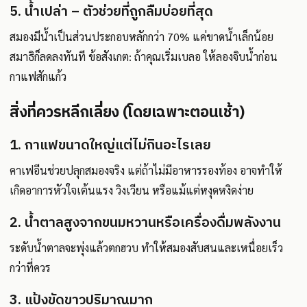
5. น้ำเปล่า – ตัวช่วยที่ถูกลืมบ่อยที่สุด
สมองมีน้ำเป็นส่วนประกอบหลักกว่า 70% แค่ขาดน้ำเล็กน้อย
สมาธิก็ลดลงทันที ข้อสังเกต: ถ้าคุณเริ่มเบลอ ให้ลองจิบน้ำก่อน
กาแฟสักแก้ว
สิ่งที่ควรหลีกเลี่ยง (โดยเฉพาะตอนเช้า)
1. กาแฟขนาดใหญ่แต่ไม่กินอะไรเลย
คาเฟอีนช่วยปลุกสมองจริง แต่ถ้าไม่มีอาหารรองท้อง อาจทำให้
เกิดอาการหัวใจเต้นแรง วิงเวียน หรือแม้แต่หงุดหงิดง่าย
2. น้ำตาลสูงจากขนมหวานหรือเครื่องดื่มพลังงาน
ระดับน้ำตาลจะพุ่งแล้วตกฮวบ ทำให้สมองสับสนและเหนื่อยเร็ว
กว่าที่ควร
3. แป้งขัดขาวปริมาณมาก