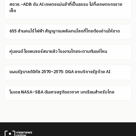
สอวช.–ADB ดัน AI เกษตรแม่นยำที่เป็นธรรม ไม่ทิ้งเกษตรกรราย
เล็ก
655 ล้านคนไร้ไฟฟ้า สัญญาณพลังงานโลกที่ไทยต้องอ่านให้ขาด
หุ่นยนต์โอเพนซอร์สมาแล้ว โรงงานไทยจะตามทันแค่ไหน
แผนรัฐบาลดิจิทัล 2570–2575: DGA ยกบริการรัฐด้วย AI
โมเดล NASA–SBA ดันเศรษฐกิจอวกาศ บทเรียนสำหรับไทย