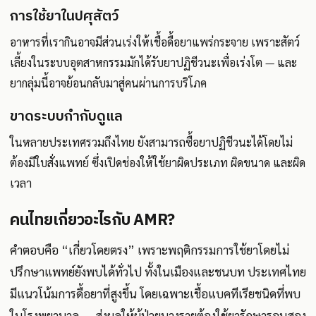
การใช้ยาในปศุสัตว์
อาหารที่เรากินอาจมีส่วนเร่งให้เชื้อดื้อยาแพร่กระจาย เพราะสัตว์
เลี้ยงในระบบอุตสาหกรรมมักได้รับยาปฏิชีวนะเพื่อเร่งโต — และ
ยากลุ่มนี้อาจย้อนกลับมาสู่คนผ่านการบริโภค
ขาดระบบกำกับดูแล
ในหลายประเทศรวมถึงไทย ยังสามารถซื้อยาปฏิชีวนะได้โดยไม่
ต้องมีใบสั่งแพทย์ ซึ่งเปิดช่องให้ใช้ยาผิดประเภท ผิดขนาด และผิด
เวลา
คนไทยเกี่ยวอะไรกับ AMR?
คำตอบคือ “เกี่ยวโดยตรง” เพราะพฤติกรรมการใช้ยาโดยไม่
ปรึกษาแพทย์ยังพบได้ทั่วไป ทั้งในเมืองและชนบท ประเทศไทย
มีแนวโน้มการดื้อยาที่สูงขึ้น โดยเฉพาะเชื้อแบคทีเรียชนิดที่พบ
ในโรงพยาบาล — ส่งผลให้ผู้ป่วยบางรายต้องใช้ยารักษารอบสอง