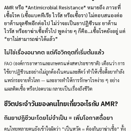
AMR หรือ *Antimicrobial Resistance* หมายถึง ภาวะที่
เชื้อโรค (เชื้อแบคทีเรีย ไวรัส หรือเชื้อรา) ไม่ตอบสนองต่อ
ยาต้านจุลชีพอีกต่อไป ไม่ว่าจะเป็นยาปฏิชีวนะ ยาต้าน
ไวรัส หรือยาฆ่าเชื้อทั่วไป พูดง่าย ๆ ก็คือ...เชื้อโรคยังอยู่ แต่
“ยาไม่สามารถฆ่าได้แล้ว”
ไม่ใช่เรื่องอนาคต แต่คือวิกฤตที่เริ่มต้นแล้ว
FAO (องค์การอาหารและเกษตรแห่งสหประชาชาติ) เตือนว่า การ
ใช้ยาปฏิชีวนะอย่างไม่ถูกต้องในคนและสัตว์ ทำให้เชื้อดื้อยากำลัง
แพร่กระจายทั่วโลก — และอาจทำให้การรักษาโรคง่าย ๆ อย่าง
แผลติดเชื้อ หรือปอดบวม กลายเป็นเรื่องถึงชีวิต
ชีวิตประจำวันของคนไทยเกี่ยวอะไรกับ AMR?
กินยาปฏิชีวนะโดยไม่จำเป็น = เพิ่มโอกาสดื้อยา
คนไทยหลายคนยังเข้าใจผิดว่า “เป็นหวัด = ต้องกินยาฆ่าเชื้อ” ทั้ง