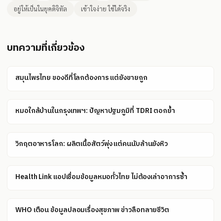
อยู่ให้เป็นในยุคดิจิทัล
เข้าใจง่าย ใช้ได้จริง
บทความที่เกี่ยวข้อง
สมุนไพรไทย ของดีที่โลกต้องการ แต่ยังขายถูก
หมอใกล้บ้านในกรุงเทพฯ: ปัญหาปฐมภูมิที่ TDRI ตอกย้ำ
วิกฤตอาหารโลก: ผลิตเนื้อสัตว์พุ่ง แต่คนนับล้านยังหิว
Health Link แอปเชื่อมข้อมูลหมอทั่วไทย ไม่ต้องเล่าอาการซ้ำ
WHO เตือน ข้อมูลปลอมเรื่องสุขภาพ ข่าวลือทลายชีวิต