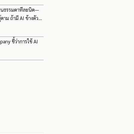
ของคนธรรมดาทีละนิด—
้ตาม ถ้ามี AI ข้างตัว…
ny ชี้ว่าการใช้ AI