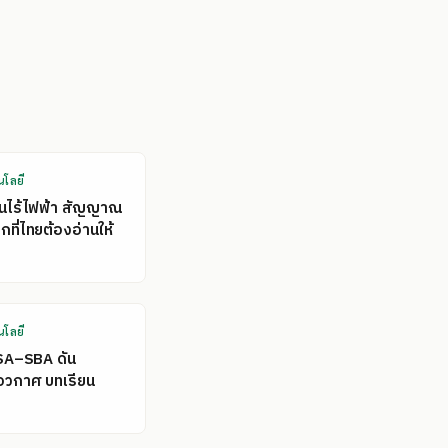
นโลยี
คนไร้ไฟฟ้า สัญญาณ
ที่ไทยต้องอ่านให้
นโลยี
SA–SBA ดัน
อวกาศ บทเรียน