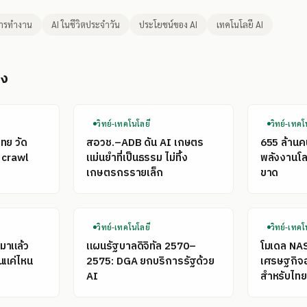
การทำงาน
AI ในชีวิตประจำวัน
ประโยชน์ของ AI
เทคโนโลยี AI
อง
วิทย์-เทคโนโลยี
วิทย์-เทคโ
ไทย วัด
สอวช.–ADB ดัน AI เกษตร
655 ล้าน
 crawl
แม่นยำที่เป็นธรรม ไม่ทิ้ง
พลังงานโลก
เกษตรกรรายเล็ก
ขาด
วิทย์-เทคโนโลยี
วิทย์-เทคโ
มาแล้ว
แผนรัฐบาลดิจิทัล 2570–
โมเดล NA
นแค่ไหน
2575: DGA ยกบริการรัฐด้วย
เศรษฐกิจ
AI
สำหรับไทย