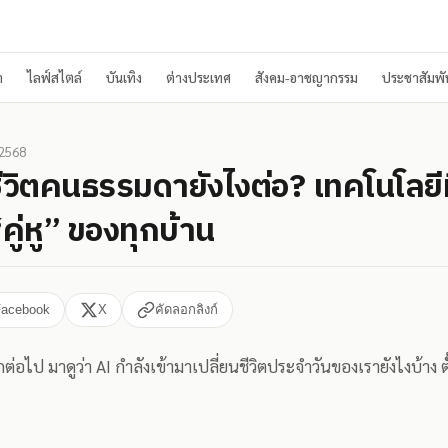
า
ไลฟ์สไตล์
บันเทิง
ต่างประเทศ
สังคม-อาชญากรรม
ประชาสัมพัน
 2568
ชีวิตคนธรรมดายังไงต่อ? เทคโนโลยีท
คู่หู” ของทุกบ้าน
Facebook
X
คัดลอกลิงก์
ีกต่อไป มาดูว่า AI กำลังเข้ามาเปลี่ยนชีวิตประจำวันของเรายังไงบ้าง ตั