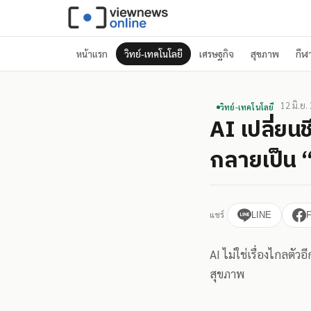
หน้าแรก
วิทย์-เทคโนโลยี
เศรษฐกิจ
สุขภาพ
กีฬ
12 มิ.ย.
วิทย์-เทคโนโลยี
AI เปลี่ยน
กลายเป็น “
แชร์
LINE
AI ไม่ใช่เรื่องไกลตัวอ
สุขภาพ