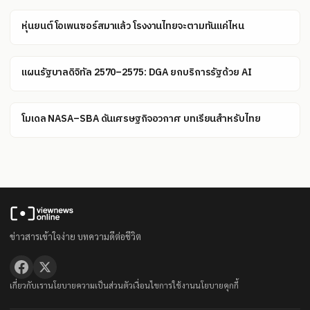
หุ่นยนต์โอเพนซอร์สมาแล้ว โรงงานไทยจะตามทันแค่ไหน
แผนรัฐบาลดิจิทัล 2570–2575: DGA ยกบริการรัฐด้วย AI
โมเดล NASA–SBA ดันเศรษฐกิจอวกาศ บทเรียนสำหรับไทย
ข่าวสารเข้าใจง่าย บทความดีต่อชีวิต
เกี่ยวกับเรา
นโยบายความเป็นส่วนตัว
เงื่อนไขการใช้งาน
นโยบายคุกกี้