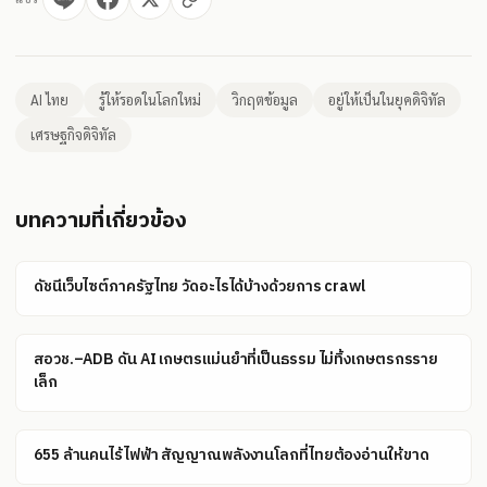
AI ไทย
รู้ให้รอดในโลกใหม่
วิกฤตข้อมูล
อยู่ให้เป็นในยุคดิจิทัล
เศรษฐกิจดิจิทัล
บทความที่เกี่ยวข้อง
ดัชนีเว็บไซต์ภาครัฐไทย วัดอะไรได้บ้างด้วยการ crawl
สอวช.–ADB ดัน AI เกษตรแม่นยำที่เป็นธรรม ไม่ทิ้งเกษตรกรราย
เล็ก
655 ล้านคนไร้ไฟฟ้า สัญญาณพลังงานโลกที่ไทยต้องอ่านให้ขาด