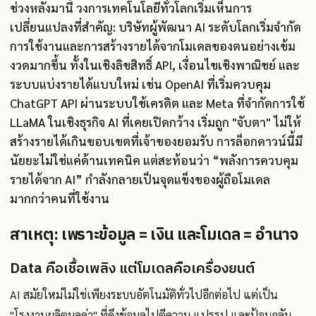
ช่วงหลังมานี้ วงการเทคโนโลยีทั่วโลกเริ่มเห็นการ
เปลี่ยนแปลงที่สำคัญ: บริษัทผู้พัฒนา AI ระดับโลกเริ่มจำกัด
การใช้งานและการสร้างรายได้จากโมเดลของตนอย่างเข้ม
งวดมากขึ้น ทั้งในเชิงลิขสิทธิ์ API, เงื่อนไขเชิงพาณิชย์ และ
ระบบแบ่งรายได้แบบใหม่ เช่น OpenAI ที่เริ่มควบคุม
ChatGPT API ผ่านระบบใช้เครดิต และ Meta ที่จำกัดการใช้
LLaMA ในเชิงธุรกิจ AI ที่เคยเปิดกว้าง เริ่มถูก "จับตา" ไม่ให้
สร้างรายได้เกินขอบเขตที่เจ้าของยอมรับ การล็อกดาวน์นี้มี
นัยยะไม่ใช่แค่ด้านเทคนิค แต่สะท้อนว่า “พลังการควบคุม
รายได้จาก AI” กำลังกลายเป็นจุดแข็งของผู้ถือโมเดล
มากกว่าคนที่ใช้งาน
สาเหตุ: เพราะข้อมูล = เงิน และโมเดล = อำนาจ
Data คือเชื้อเพลิง แต่โมเดลคือเครื่องยนต์
AI สมัยใหม่ไม่ใช่เพียงระบบอัตโนมัติทั่วไปอีกต่อไป แต่เป็น
"โรงงานผลิตมูลค่า" ที่ดึงข้อมูลไปตีความ แปรรูป และป้อนกลับ