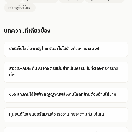
เศรษฐกิจดิจิทัล
บทความที่เกี่ยวข้อง
ดัชนีเว็บไซต์ภาครัฐไทย วัดอะไรได้บ้างด้วยการ crawl
สอวช.–ADB ดัน AI เกษตรแม่นยำที่เป็นธรรม ไม่ทิ้งเกษตรกรราย
เล็ก
655 ล้านคนไร้ไฟฟ้า สัญญาณพลังงานโลกที่ไทยต้องอ่านให้ขาด
หุ่นยนต์โอเพนซอร์สมาแล้ว โรงงานไทยจะตามทันแค่ไหน