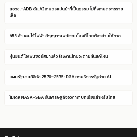
สอวช.–ADB ดัน AI เกษตรแม่นยำที่เป็นธรรม ไม่ทิ้งเกษตรกรราย
เล็ก
655 ล้านคนไร้ไฟฟ้า สัญญาณพลังงานโลกที่ไทยต้องอ่านให้ขาด
หุ่นยนต์โอเพนซอร์สมาแล้ว โรงงานไทยจะตามทันแค่ไหน
แผนรัฐบาลดิจิทัล 2570–2575: DGA ยกบริการรัฐด้วย AI
โมเดล NASA–SBA ดันเศรษฐกิจอวกาศ บทเรียนสำหรับไทย