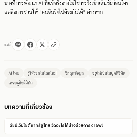
บางที การพัฒนา AI ที่แท้จริงอาจไม่ใช่การวิ่งเข้าเส้นชัยก่อนใคร
แต่คือการชวนให้ “คนอื่นวิ่งไปด้วยกันได้” ต่างหาก
แชร์
AI ไทย
รู้ให้รอดในโลกใหม่
วิกฤตข้อมูล
อยู่ให้เป็นในยุคดิจิทัล
เศรษฐกิจดิจิทัล
บทความที่เกี่ยวข้อง
ดัชนีเว็บไซต์ภาครัฐไทย วัดอะไรได้บ้างด้วยการ crawl