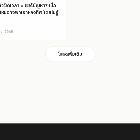
าวผิดเวลา = แชร์ปัญหา? เมื่อ
คใหม่อาจพาเราหลงทิศ โดยไม่รู้
ิ.ย. 2568
โหลดเพิ่มเติม