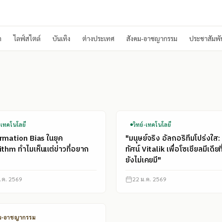
า
ไลฟ์สไตล์
บันเทิง
ต่างประเทศ
สังคม-อาชญากรรม
ประชาสัมพัน
์-เทคโนโลยี
วิทย์-เทคโนโลยี
rmation Bias ในยุค
"มนุษย์จริง อัลกอริทึมโปร่งใส: 
ithm ทำไมเห็นแต่ข่าวที่อยาก
ทัศน์ Vitalik เพื่อโซเชียลมีเดียท
ยังไม่เคยมี"
.ค. 2569
22 ม.ค. 2569
คม-อาชญากรรม