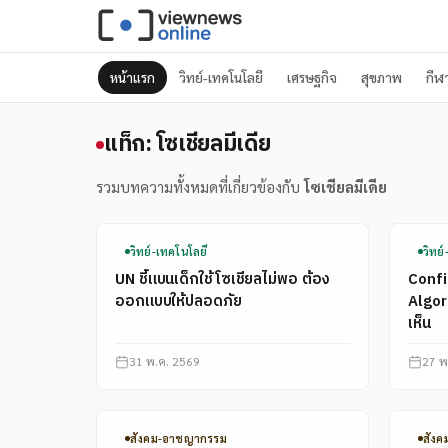
หน้าแรก
วิทย์-เทคโนโลยี
เศรษฐกิจ
สุขภาพ
กีฬ
แท็ก: โซเชียลมีเดีย
แท็ก: โซเชียลมีเดีย
รวมบทความทั้งหมดที่เกี่ยวข้องกับ
โซเชียลมีเดีย
วิทย์-เทคโนโลยี
วิทย
UN ชี้แบนเด็กใช้โซเชียลไม่พอ ต้อง
Confi
ออกแบบให้ปลอดภัย
Algor
เห็น
31 พ.ค. 2569
27 พ
สังคม-อาชญากรรม
สัง