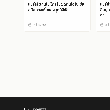
แชร์เร็วเกินไป ใครรับผิด? เมื่อโซเชีย
แชร์ข่
ลคือศาลเตี้ยของยุคดิจิทัล
สื่อยุ
ตัว
08 มิ.ย. 2568
05 ม