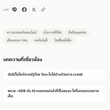
แชร์
ความปลอดภัยออนไลน์
นโยบายดิจิทัล
สิทธิมนุษยชน
เด็กและเยาวชน
เทคโนโลยี
โซเชียลมีเดีย
บทความที่เกี่ยวข้อง
ดัชนีเว็บไซต์ภาครัฐไทย วัดอะไรได้บ้างด้วยการ crawl
สอวช.–ADB ดัน AI เกษตรแม่นยำที่เป็นธรรม ไม่ทิ้งเกษตรกรราย
เล็ก