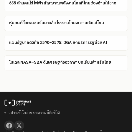
655 ล้านคนไร้ไฟฟ้า สัญญาณพลังงานโลกที่ไทยต้องอ่านให้ขาด
หุ่นยนต์โอเพนซอร์สมาแล้ว โรงงานไทยจะตามทันแค่ไหน
แผนรัฐบาลดิจิทัล 2570–2575: DGA ยกบริการรัฐด้วย AI
โมเดล NASA–SBA ดันเศรษฐกิจอวกาศ บทเรียนสำหรับไทย
ข่าวสารเข้าใจง่าย บทความดีต่อชีวิต