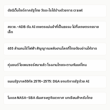
ดัชนีเว็บไซต์ภาครัฐไทย วัดอะไรได้บ้างด้วยการ crawl
สอวช.–ADB ดัน AI เกษตรแม่นยำที่เป็นธรรม ไม่ทิ้งเกษตรกรราย
เล็ก
655 ล้านคนไร้ไฟฟ้า สัญญาณพลังงานโลกที่ไทยต้องอ่านให้ขาด
หุ่นยนต์โอเพนซอร์สมาแล้ว โรงงานไทยจะตามทันแค่ไหน
แผนรัฐบาลดิจิทัล 2570–2575: DGA ยกบริการรัฐด้วย AI
โมเดล NASA–SBA ดันเศรษฐกิจอวกาศ บทเรียนสำหรับไทย