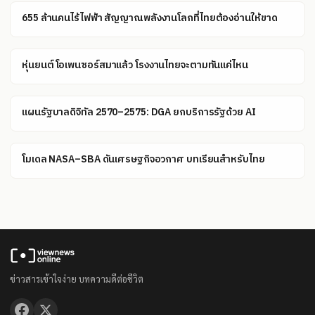
655 ล้านคนไร้ไฟฟ้า สัญญาณพลังงานโลกที่ไทยต้องอ่านให้ขาด
หุ่นยนต์โอเพนซอร์สมาแล้ว โรงงานไทยจะตามทันแค่ไหน
แผนรัฐบาลดิจิทัล 2570–2575: DGA ยกบริการรัฐด้วย AI
โมเดล NASA–SBA ดันเศรษฐกิจอวกาศ บทเรียนสำหรับไทย
ข่าวสารเข้าใจง่าย บทความดีต่อชีวิต