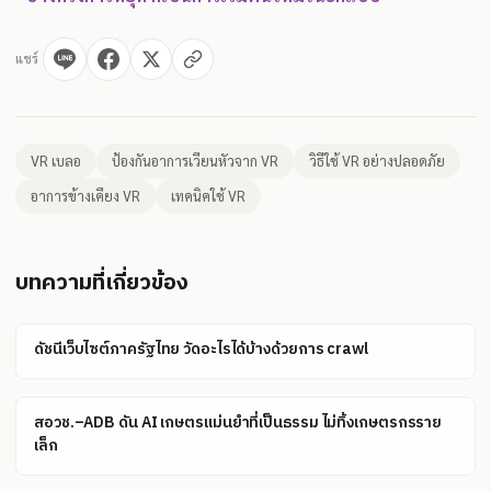
แชร์
VR เบลอ
ป้องกันอาการเวียนหัวจาก VR
วิธีใช้ VR อย่างปลอดภัย
อาการข้างเคียง VR
เทคนิคใช้ VR
บทความที่เกี่ยวข้อง
ดัชนีเว็บไซต์ภาครัฐไทย วัดอะไรได้บ้างด้วยการ crawl
สอวช.–ADB ดัน AI เกษตรแม่นยำที่เป็นธรรม ไม่ทิ้งเกษตรกรราย
เล็ก