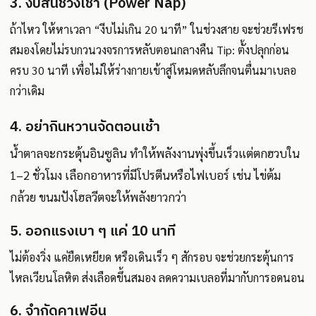
3. งีบสั้นช่วงเช้า (Power Nap)
ถ้าไหว ให้หาเวลา “งีบไม่เกิน 20 นาที” ในช่วงสาย จะช่วยรีเฟรช
สมองโดยไม่รบกวนวงจรการหลับตอนกลางคืน Tip: ตั้งปลุกก่อน
ครบ 30 นาที เพื่อไม่ให้ร่างกายเข้าสู่โหมดหลับลึกจนตื่นมาเบลอ
กว่าเดิม
4. อย่ากินหวานจัดตอนเช้า
น้ำตาลจะกระตุ้นอินซูลิน ทำให้พลังงานพุ่งขึ้นเร็วแต่ตกฮวบใน
1–2 ชั่วโมง เลือกอาหารที่มีโปรตีนหรือไฟเบอร์ เช่น ไข่ต้ม
กล้วย ขนมปังโฮลวีตจะให้พลังยาวกว่า
5. ออกแรงเบา ๆ แค่ 10 นาที
ไม่ต้องวิ่ง แค่ยืดเหยียด หรือเดินเร็ว ๆ สักรอบ จะช่วยกระตุ้นการ
ไหลเวียนโลหิต ส่งเลือดขึ้นสมอง ลดความเบลอที่มากับการอดนอน
6. จำกัดคาเฟอีน