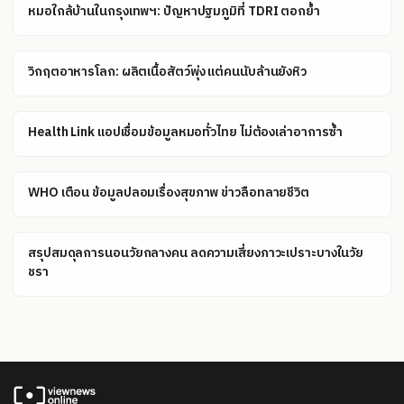
หมอใกล้บ้านในกรุงเทพฯ: ปัญหาปฐมภูมิที่ TDRI ตอกย้ำ
วิกฤตอาหารโลก: ผลิตเนื้อสัตว์พุ่ง แต่คนนับล้านยังหิว
Health Link แอปเชื่อมข้อมูลหมอทั่วไทย ไม่ต้องเล่าอาการซ้ำ
WHO เตือน ข้อมูลปลอมเรื่องสุขภาพ ข่าวลือทลายชีวิต
สรุปสมดุลการนอนวัยกลางคน ลดความเสี่ยงภาวะเปราะบางในวัย
ชรา