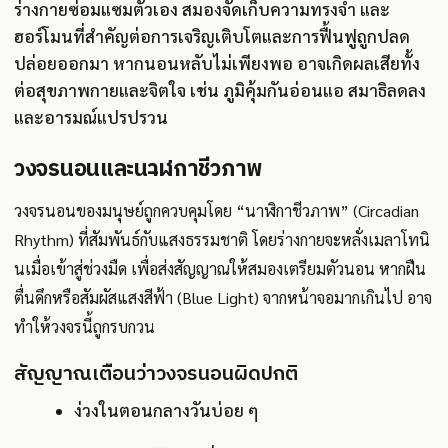
ร่างกายซ่อมแซมตัวเอง สมองจัดเก็บความทรงจำ และ
ฮอร์โมนที่สำคัญต่อการเจริญเติบโตและการฟื้นฟูถูกปลด
ปล่อยออกมา หากนอนหลับไม่เพียงพอ อาจเกิดผลเสียทั้ง
ต่อสุขภาพกายและจิตใจ เช่น ภูมิคุ้มกันอ่อนแอ สมาธิลดลง
และอารมณ์แปรปรวน
วงจรนอนและนาฬิกาชีวภาพ
วงจรนอนของมนุษย์ถูกควบคุมโดย “นาฬิกาชีวภาพ” (Circadian
Rhythm) ที่สัมพันธ์กับแสงธรรมชาติ โดยร่างกายจะหลั่งเมลาโทนิ
นเมื่อเข้าสู่ช่วงมืด เพื่อส่งสัญญาณให้สมองเตรียมตัวนอน หากฝืน
ตื่นดึกหรือสัมผัสแสงสีฟ้า (Blue Light) จากหน้าจอมากเกินไป อาจ
ทำให้วงจรนี้ถูกรบกวน
สัญญาณเตือนว่าวงจรนอนผิดปกติ
ง่วงในตอนกลางวันบ่อย ๆ