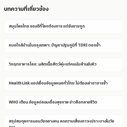
บทความที่เกี่ยวข้อง
สมุนไพรไทย ของดีที่โลกต้องการ แต่ยังขายถูก
หมอใกล้บ้านในกรุงเทพฯ: ปัญหาปฐมภูมิที่ TDRI ตอกย้ำ
วิกฤตอาหารโลก: ผลิตเนื้อสัตว์พุ่ง แต่คนนับล้านยังหิว
Health Link แอปเชื่อมข้อมูลหมอทั่วไทย ไม่ต้องเล่าอาการซ้ำ
WHO เตือน ข้อมูลปลอมเรื่องสุขภาพ ข่าวลือทลายชีวิต
สรุปสมดุลการนอนวัยกลางคน ลดความเสี่ยงภาวะเปราะบางในวัย