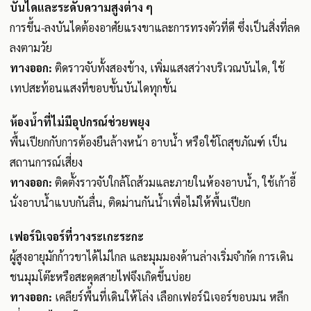
บันไดและระดับความสูงต่าง ๆ
การขึ้น-ลงบันไดต้องอาศัยแรงขาและการทรงตัวที่ดี ซึ่งเป็นสิ่งที่ลด
ลงตามวัย
ทางออก:
ติดราวจับทั้งสองข้าง, เพิ่มแสงสว่างบริเวณบันได, ใช้
เทปสะท้อนแสงที่ขอบขั้นบันไดทุกขั้น
ห้องน้ำที่ไม่มีอุปกรณ์ช่วยพยุง
พื้นเปียกกับการต้องยืนล้างหน้า อาบน้ำ หรือใช้โถสุขภัณฑ์ เป็น
สถานการณ์เสี่ยง
ทางออก:
ติดตั้งราวจับใกล้โถส้วมและภายในห้องอาบน้ำ, ใช้เก้าอี้
นั่งอาบน้ำแบบกันลื่น, ติดม่านกันน้ำเพื่อไม่ให้พื้นเปียก
เฟอร์นิเจอร์ที่วางระเกะระกะ
ผู้สูงอายุมักก้าวขาได้ไม่ไกล และมุมมองด้านล่างเริ่มจำกัด การเดิน
ชนมุมโต๊ะหรือสะดุดสายไฟจึงเกิดขึ้นบ่อย
ทางออก:
เคลียร์พื้นที่เดินให้โล่ง เลือกเฟอร์นิเจอร์ขอบมน หลีก