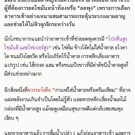
ผู้ที่ต้องการลดไขมันหน้าท้องหรือ “ลดพุง” เพราะการเลือก
อาหารเช้าอย่างเหมาะสมสามารถกระตุ้นระบบเผาผลาญ
และช่วยให้ไม่หิวจุกจิกระหว่างวัน
นักโภชนาการแนะนำว่าอาหารเช้าที่ช่วยลดพุงควรมี “
โปรตีนสูง
ไขมันดี และไฟเบอร์สูง
” เช่น ไข่ต้ม ข้าวโอ๊ตไม่ใส่น้ำตาล อโวคา
โด ขนมปังโฮลวีต หรือโยเกิร์ตไร้น้ำตาล การหลีกเลี่ยงอาหาร
แปรรูป เช่น ไส้กรอก แฮม หรือขนมปังขาวที่มีค่าดัชนีน้ำตาลสูงก็
มีส่วนช่วยอย่างมาก
อีกสิ่งหนึ่งที่
ควรระวังคือ
“กาแฟใส่น้ำตาลหรือครีมเทียม” ที่อาจ
แฝงพลังงานเกินจำเป็นโดยไม่รู้ตัว และควรหลีกเลี่ยงน้ำผลไม้
กล่องที่มีน้ำตาลสูง แม้จะดูเหมือนสุขภาพดีแต่กลับสะสมพุง
เงียบ ๆ
นอกจากอาหารแล้ว การดื่มน้ำเปล่า 1 แก้วก่อนอาหารเช้า และการ